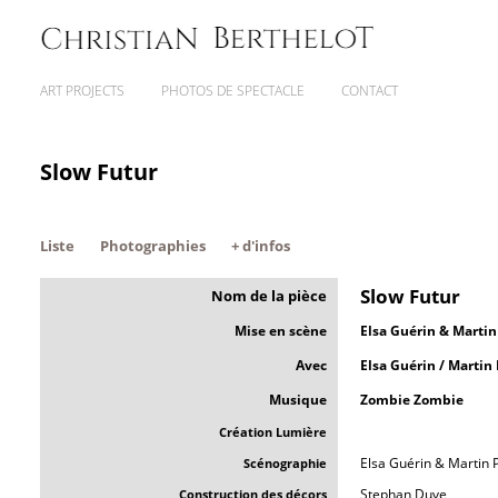
ART PROJECTS
PHOTOS DE SPECTACLE
CONTACT
Slow Futur
Liste
Photographies
+ d'infos
Slow Futur
Nom de la pièce
Mise en scène
Elsa Guérin & Martin
Avec
Elsa Guérin / Martin
Musique
Zombie Zombie
Création Lumière
Elsa Guérin & Martin 
Scénographie
Stephan Duve
Construction des décors