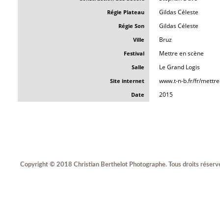
Gildas Céleste
Régie Plateau
Gildas Céleste
Régie Son
Bruz
Ville
Mettre en scène
Festival
Le Grand Logis
Salle
www.t-n-b.fr/fr/mettr
Site internet
2015
Date
Copyright © 2018 Christian Berthelot Photographe. Tous droits réserv