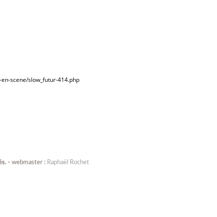
e-en-scene/slow_futur-414.php
és. -
webmaster :
Raphaël Rochet