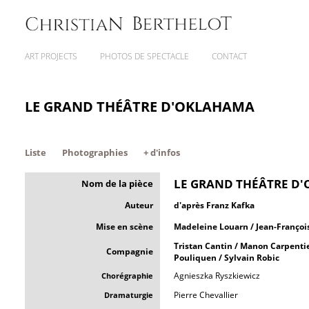
ART PROJECTS
PHOTOS DE SPECTACLE
CONTACT
LE GRAND THÉÂTRE D'OKLAHAMA
Liste
Photographies
+ d'infos
LE GRAND THÉÂTRE D
Nom de la pièce
Auteur
d'après Franz Kafka
Mise en scène
Madeleine Louarn / Jean-Françoi
Tristan Cantin / Manon Carpentie
Compagnie
Pouliquen / Sylvain Robic
Agnieszka Ryszkiewicz
Chorégraphie
Pierre Chevallier
Dramaturgie